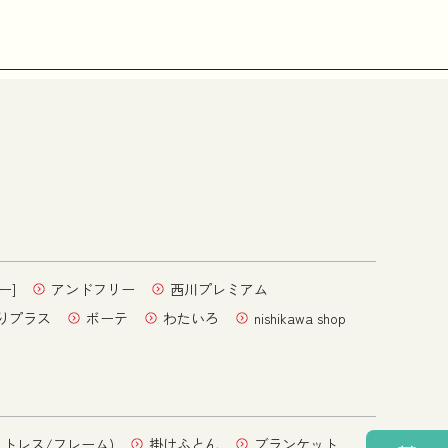
ー]
アンドフリー
西川プレミアム
りプラス
ボーテ
わたいろ
nishikawa shop
ットレス/フレーム)
掛けふとん
ブランケット