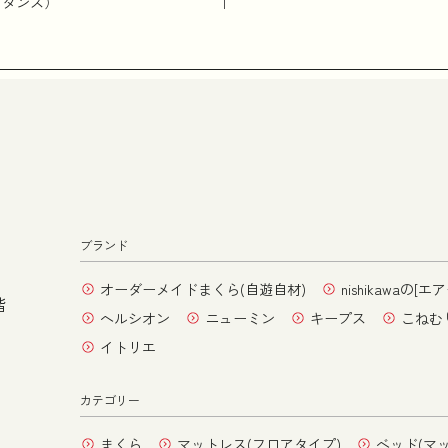
イダンス）
ブランド
オーダーメイドまくら(自遊自材)
nishikawaの[エア
階
ヘルシオン
ニューミン
キープス
こねむ
イトリエ
カテゴリー
まくら
マットレス(フロアタイプ)
ベッド(マ