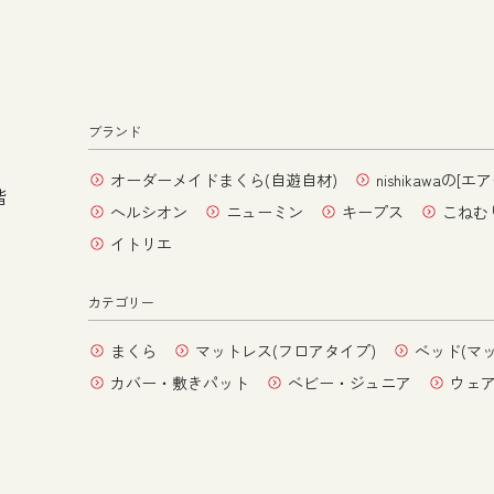
ブランド
オーダーメイドまくら(自遊自材)
nishikawaの[エア
階
ヘルシオン
ニューミン
キープス
こねむ
イトリエ
カテゴリー
まくら
マットレス(フロアタイプ)
ベッド(マ
カバー・敷きパット
ベビー・ジュニア
ウェ