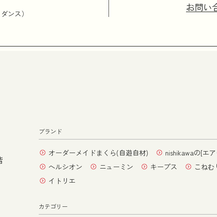
お問い
イダンス）
ブランド
オーダーメイドまくら(自遊自材)
nishikawaの[エア
階
ヘルシオン
ニューミン
キープス
こねむ
イトリエ
カテゴリー