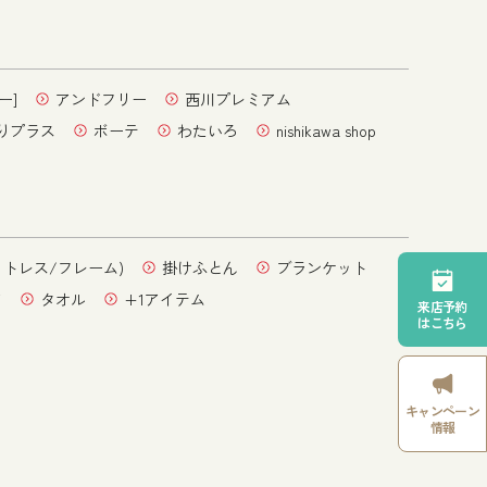
ー]
アンドフリー
西川プレミアム
りプラス
ボーテ
わたいろ
nishikawa shop
ットレス/フレーム)
掛けふとん
ブランケット
ア
タオル
+1アイテム
来店予約
はこちら
キャンペーン
情報