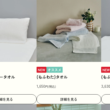
NEW
オススメ
NEW
ロータオル
{もふわた}タオル
{も
1,650
3,63
円(税込)
細を見る
詳細を見る