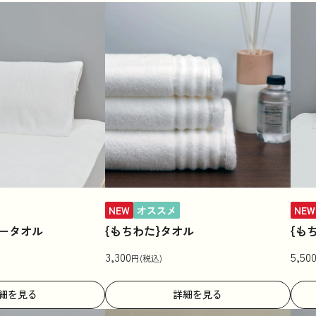
NEW
オススメ
NEW
ロータオル
{もちわた}タオル
{も
3,300
5,50
円(税込)
細を見る
詳細を見る