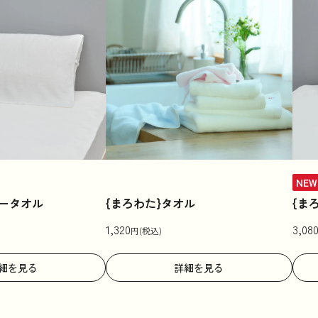
NEW
ロータオル
{まろわた}タオル
{ま
1,320
3,08
円(税込)
細を見る
詳細を見る