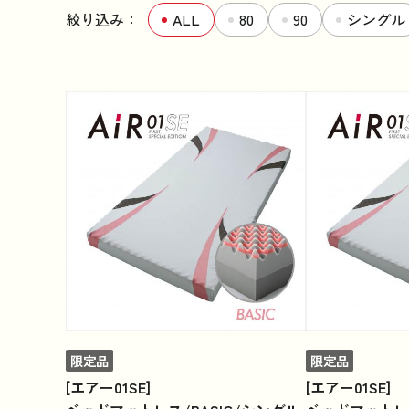
絞り込み：
ALL
80
90
シングル
限定品
限定品
[エアー01SE]
[エアー01SE]