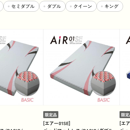
セミダブル
ダブル
クイーン
キング
限定品
限定
[エアー01SE]
[エア