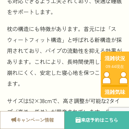
も対応できるよう工夫されており、快適な睡眠
をサポートします。
枕の構造にも特徴があります。首元には「ス
ウィートフィット構造」と呼ばれる新構造が採
用されており、パイプの流動性を抑える効果が
混雑状況
あります。これにより、長時間使用しても形が
09:44現在
崩れにくく、安定した寝心地を保つことができ
ます。
混雑気味
サイズは52×38cmで、高さ調整が可能な2タイ
プ（高め・低め）が用意されています。日本製
キャンペーン
情報
来店予約
はこちら
の品質にこだわり、側地にはポリエステル10