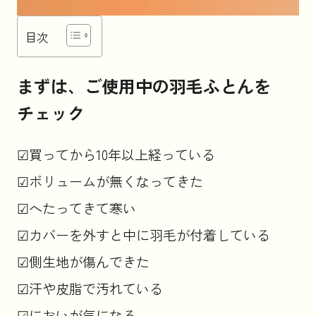
目次
お知らせ
まずは、ご使用中の羽毛ふとんを
コラム
チェック
法人のお客様はこちら
☑買ってから10年以上経っている
☑ボリュームが無くなってきた
☑へたってきて寒い
☑カバーを外すと中に羽毛が付着している
☑側生地が傷んできた
☑汗や皮脂で汚れている
☑においが気になる