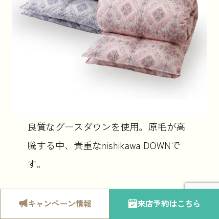
良質なグースダウンを使用。原毛が高
騰する中、貴重なnishikawa DOWNで
す。
（シングルロング）150×210cm
キャンペーン
情報
来店予約
はこちら