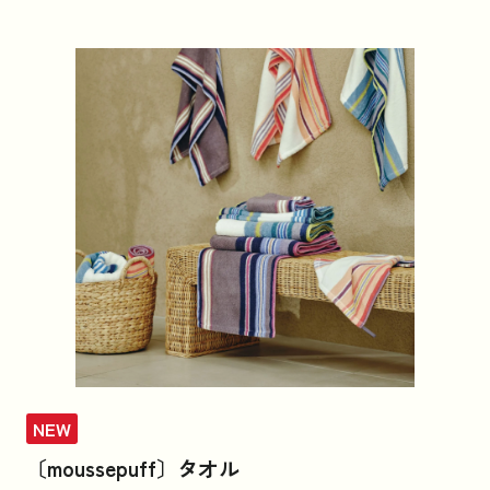
NEW
〔moussepuff〕タオル