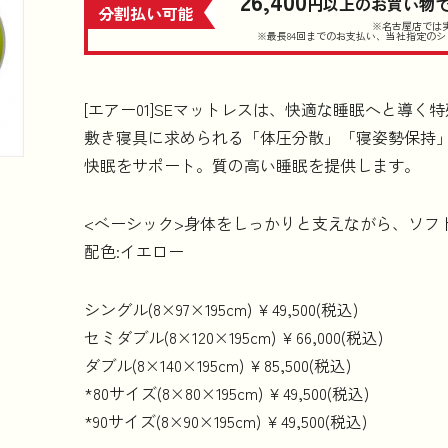
26,400
円以上のお買い物
分割払い可能
※名古屋店では
※最長84回までのお支払い、当社指定の
シ
[エアー01]SEマットレスは、快適な睡眠へと導く
敷き寝具に求められる「体圧分散」「寝姿勢保持
快眠をサポート。質の高い睡眠を提供します。
<ベーシック>身体をしっかりと支えながら、ソフ
配色:イエロー
シングル(8×97×195cm) ￥49,500(税込)
セミダブル(8×120×195cm) ￥66,000(税込)
ダブル(8×140×195cm) ￥85,500(税込)
*80サイズ(8×80×195cm) ￥49,500(税込)
*90サイズ(8×90×195cm) ￥49,500(税込)