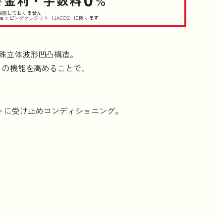
金利・手数料
％
で
実施しておりません
ョッピングクレジット（JACCS）に限ります
コラム
特殊立体波形凹凸構造。
法人のお客様はこちら
」の機能を高めることで、
トに受け止めコンディショニング。