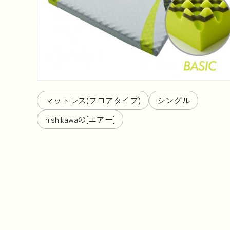
マットレス(フロアタイプ)
シングル
nishikawaの[エアー]