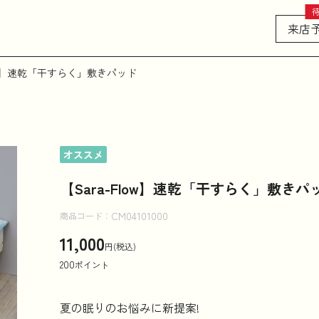
来店
low】速乾「干すらく」敷きパッド
オススメ
【Sara-Flow】速乾「干すらく」敷きパ
CM04101000
商品コード：
11,000
円(税込)
200
ポイント
夏の眠りのお悩みに新提案!