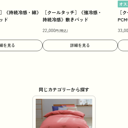
オス
］《持続冷感・綿》
［クールタッチ］《強冷感・
［ク
ッド
持続冷感》敷きパッド
PC
22,000
33,0
円(税込)
細を見る
詳細を見る
同じカテゴリーから探す