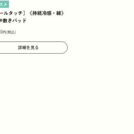
スメ
ールタッチ］《持続冷感・綿》
M®敷きパッド
00
円(税込)
詳細を見る