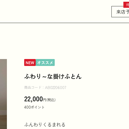
来店
ん
NEW
オススメ
ふわり～な掛けふとん
AB02206007
商品コード：
22,000
円(税込)
400
ポイント
ふんわりくるまれる