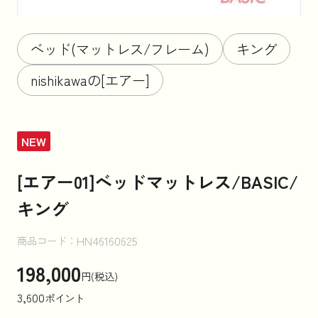
お知らせ
ベッド(マットレス/フレーム)
キング
nishikawaの[エアー]
コラム
NEW
法人のお客様はこちら
[エアー01]ベッドマットレス/BASIC/
キング
HN46160625
商品コード：
198,000
円(税込)
3,600
ポイント