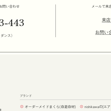
お問い合わせ
メールで来
3-443
来店
お問い
イダンス）
ブランド
オーダーメイドまくら(自遊自材)
nishikawaの[エア
階