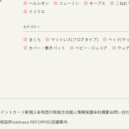
ヘルシオン
ニューミン
キープス
こねむ
イトリエ
カテゴリー
まくら
マットレス(フロアタイプ)
ベッド(マ
カバー・敷きパット
ベビー・ジュニア
ウェ
ポイントカード新規入会
布団の取扱方法
個人情報保護
会社概要
お問い合
相談所
nishikawa REFORM
3D店舗案内