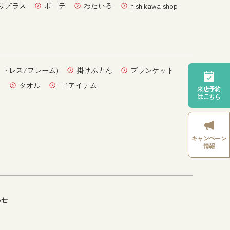
りプラス
ボーテ
わたいろ
nishikawa shop
ットレス/フレーム)
掛けふとん
ブランケット
ア
タオル
+1アイテム
来店予約
はこちら
キャンペーン
情報
わせ